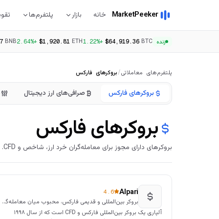
MarketPeeker
خانه
بازار
پلتفرم‌ها
تقوی
BNB
ETH
BTC
7
+2.64%
$1,920.81
+1.22%
$64,919.36
زنده
پلتفرم‌های معاملاتی
/
بروکرهای فارکس
بروکرهای فارکس
صرافی‌های ارز دیجیتال
ش
بروکرهای فارکس
بروکرهای دارای مجوز برای معامله‌گران خرد ارز، شاخص و CFD.
Alpari
4.6
بروکر بین‌المللی و قدیمی فارکس، محبوب میان معامله‌گران ایرانی
آلپاری یک بروکر بین‌المللی فارکس و CFD است که از سال ۱۹۹۸