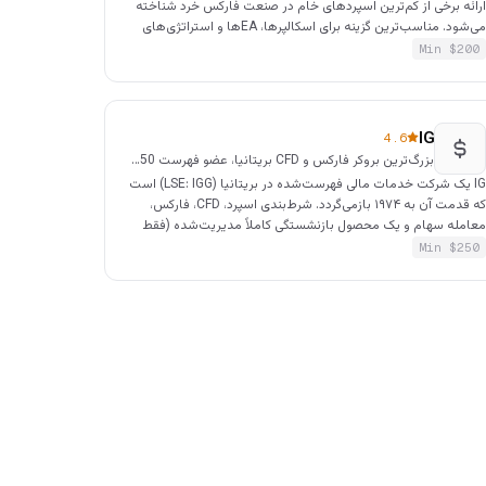
رائه برخی از کم‌ترین اسپردهای خام در صنعت فارکس خرد شناخته
می‌شود. مناسب‌ترین گزینه برای اسکالپرها، EAها و استراتژی‌های
پربسامد که به نقدینگی عمیق نیاز دارند. از MT4، MT5، cTrader و
Min $
200
TradingVie پشتیبانی می‌کند.
IG
4.6
بزرگ‌ترین بروکر فارکس و CFD بریتانیا، عضو فهرست FTSE 250
IG یک شرکت خدمات مالی فهرست‌شده در بریتانیا (LSE: IGG) است
که قدمت آن به ۱۹۷۴ بازمی‌گردد. شرط‌بندی اسپرد، CFD، فارکس،
عامله سهام و یک محصول بازنشستگی کاملاً مدیریت‌شده (فقط
ریتانیا) ارائه می‌دهد. به خاطر محتوای آموزشی، نمودارسازی
Min $
250
حرفه‌ای و گستردگی پوشش دارایی (بیش از ۱۷٬۰۰۰ بازار) مشهور
ست.