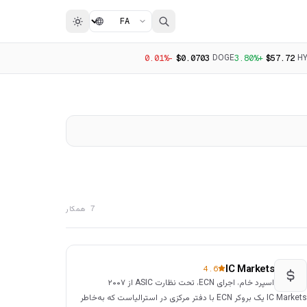
DOGE
H
-0.01%
$0.0703
+3.80%
$57.72
7 همکار
IC Markets
4.6
اسپرد خام، اجرای ECN، تحت نظارت ASIC از ۲۰۰۷
IC Markets یک بروکر ECN با دفتر مرکزی در استرالیاست که به‌خاطر