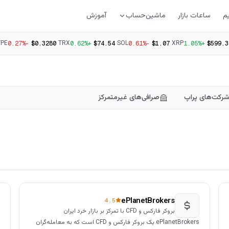
م
ساعات بازار
ماشین‌حساب
آموزش
YPE
TRX
SOL
XRP
-0.27%
$0.3280
+0.62%
$74.54
-0.61%
$1.07
+1.05%
$599.3
رکت‌های پراپ
صرافی‌های غیرمتمرکز
ePlanetBrokers
4.5
بروکر فارکس و CFD با تمرکز بر بازار خرد ایران
ePlanetBrokers یک بروکر فارکس و CFD است که به معامله‌گران