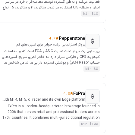
فعالیت می‌کند و به‌طور گسترده توسط معامله‌گران خرد در سراسر
ایران و منطقه CIS استفاده می‌شود. متاتریدر ۴ و متاتریدر ۵، انواع
حساب و معامله در جفت‌ارزها، فلزات، انرژی‌ها و CFD شاخص‌ها را
Min $
10
ارائه می‌دهد.
Pepperstone
4.7
بروکر استرالیایی برنده جوایز برای اسپردهای کم
پپرستون یک بروکر تحت نظارت ASIC و FCA است که بر معاملات
کم‌هزینه CFD و فارکس تمرکز دارد. به خاطر اجرای سریع، اسپردهای
حساب Razor (خام) و پوشش گسترده دارایی‌ها شامل شاخص‌ها،
کالاها، CFD ارز دیجیتال و CFD سهام شناخته می‌شود.
Min $
0
FxPro
4.6
FCA-regulated global broker with MT4, MT5, cTrader and its own Edge platform
FxPro is a London-headquartered brokerage founded in
2006 that serves retail and professional traders across
170+ countries. It combines multi-jurisdictional regulation
with a wide platform choice — MetaTrader 4, MetaTrader 5,
Min $
100
cTrader and the proprietary FxPro Edge web terminal — and