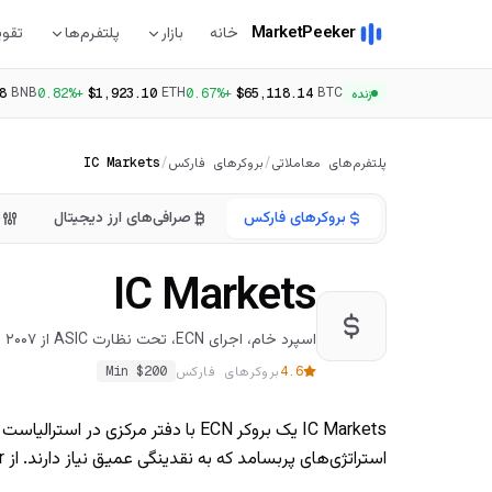
MarketPeeker
خانه
بازار
پلتفرم‌ها
تقوی
BNB
ETH
BTC
8
+0.82%
$1,923.10
+0.67%
$65,118.14
زنده
پلتفرم‌های معاملاتی
/
بروکرهای فارکس
/
IC Markets
بروکرهای فارکس
صرافی‌های ارز دیجیتال
ش
IC Markets
اسپرد خام، اجرای ECN، تحت نظارت ASIC از ۲۰۰۷
4.6
بروکرهای فارکس
200
Min $
استراتژی‌های پربسامد که به نقدینگی عمیق نیاز دارند. از MT4، MT5، cTrader و TradingView پشتیبانی می‌کند.