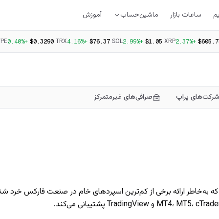
م
ساعات بازار
ماشین‌حساب
آموزش
YPE
TRX
SOL
XRP
+0.40%
$0.3290
+4.16%
$76.37
+2.99%
$1.05
+2.37%
$605.7
رکت‌های پراپ
صرافی‌های غیرمتمرکز