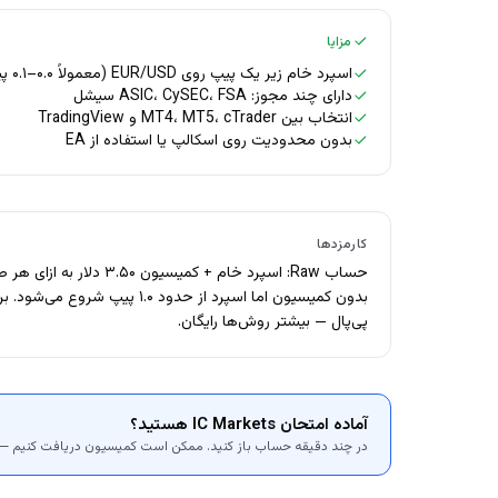
مزایا
اسپرد خام زیر یک پیپ روی EUR/USD (معمولاً ۰.۰–۰.۱ پیپ + کمیسیون)
دارای چند مجوز: ASIC، CySEC، FSA سیشل
انتخاب بین MT4، MT5، cTrader و TradingView
بدون محدودیت روی اسکالپ یا استفاده از EA
کارمزدها
بدون کمیسیون اما اسپرد از حدود ۱.۰ پ
پی‌پال — بیشتر روش‌ها رایگان.
آماده امتحان IC Markets هستید؟
در چند دقیقه حساب باز کنید. ممکن است کمیسیون دریافت کنیم — 