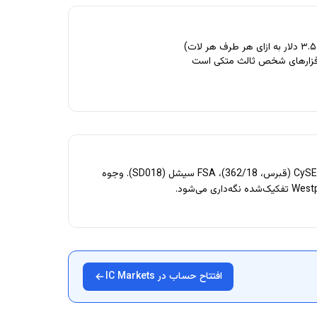
‌افزارهای شخص ثالث متکی است
ASIC (استرالیا، AFSL 335692)، CySEC (قبرس، 362/18)، FSA سیشل (SD018). وجوه
افتتاح حساب در IC Markets