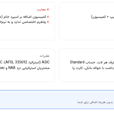
معایب
کمیسیون اضافه بر اسپرد خام (۳.۵۰ دلار به ازای هر طرف هر لات)
پلتفرم اختصاصی ندارد و به نرم
مقررات
حساب Raw: اسپرد خام + کمیسیون ۳.۵۰ دلار به ازای هر طرف هر لات. حساب Standard
یپ شروع می‌شود. برداشت با حواله بانکی، کارت یا
مشتریان استرالیایی نزد NAB و Westpac تفکیک‌شده نگه‌داری می‌شود.
بدون هزینه اضافی برای شما.