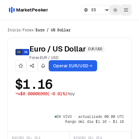
MarketPeeker
Inicio
/
Forex
/
Euro / US Dollar
Euro / US Dollar
EUR/USD
EU
US
Forex
·
EUR
/
USD
Operar EUR/USD
$1.16
$0.00008999
(
-0.01%
)
hoy
EN VIVO
·
actualizado 00:00 UTC
Rango del día
$1.16
–
$1.16
MÁXIMO DEL DÍA
MÍNIMO DEL DÍA