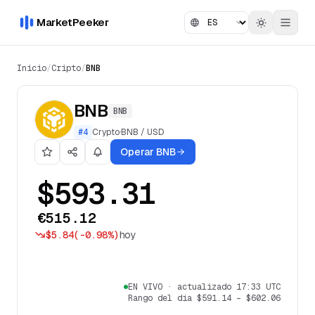
MarketPeeker
Inicio
/
Cripto
/
BNB
BNB
BNB
#
4
Crypto
·
BNB
/
USD
Operar BNB
$593.31
€515.12
$5.84
(
-0.98%
)
hoy
EN VIVO
·
actualizado 17:33 UTC
Rango del día
$591.14
–
$602.06