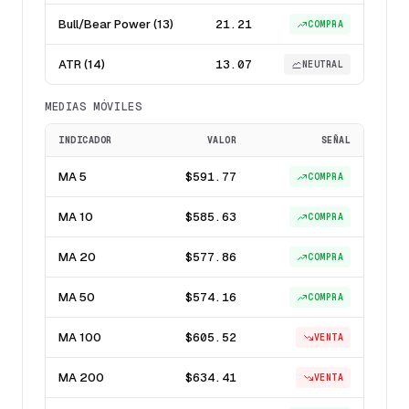
Bull/Bear Power (13)
21.21
COMPRA
ATR (14)
13.07
NEUTRAL
MEDIAS MÓVILES
INDICADOR
VALOR
SEÑAL
MA 5
$591.77
COMPRA
MA 10
$585.63
COMPRA
MA 20
$577.86
COMPRA
MA 50
$574.16
COMPRA
MA 100
$605.52
VENTA
MA 200
$634.41
VENTA