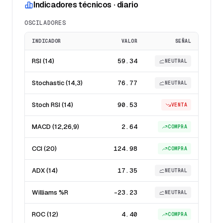
Indicadores técnicos · diario
OSCILADORES
INDICADOR
VALOR
SEÑAL
RSI (14)
59.34
NEUTRAL
Stochastic (14,3)
76.77
NEUTRAL
Stoch RSI (14)
90.53
VENTA
MACD (12,26,9)
2.64
COMPRA
CCI (20)
124.98
COMPRA
ADX (14)
17.35
NEUTRAL
Williams %R
-23.23
NEUTRAL
ROC (12)
4.40
COMPRA