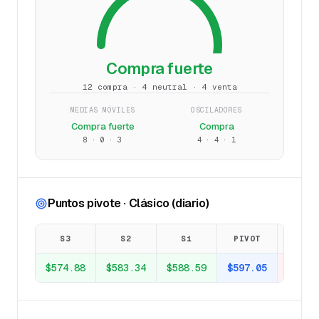
Compra fuerte
12 compra · 4 neutral · 4 venta
MEDIAS MÓVILES
OSCILADORES
Compra fuerte
Compra
8
·
0
·
3
4
·
4
·
1
Puntos pivote · Clásico (diario)
S3
S2
S1
PIVOT
R1
$574.88
$583.34
$588.59
$597.05
$602.