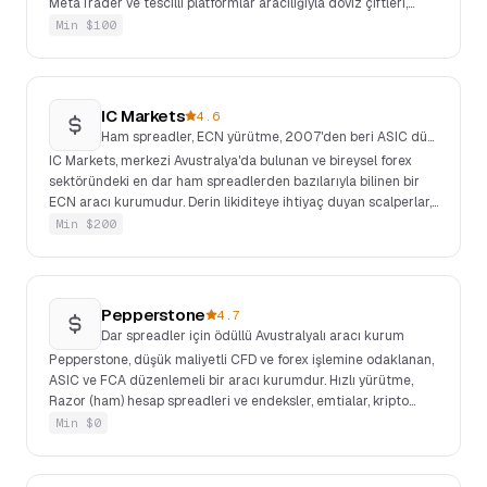
MetaTrader ve tescilli platformlar aracılığıyla döviz çiftleri,
endeksler, metaller ve emtialarda kaldıraçlı işlem sunar ve
Min $
100
Türkçe destek sağlar.
IC Markets
4.6
Ham spreadler, ECN yürütme, 2007'den beri ASIC düzenlemeli
IC Markets, merkezi Avustralya'da bulunan ve bireysel forex
sektöründeki en dar ham spreadlerden bazılarıyla bilinen bir
ECN aracı kurumudur. Derin likiditeye ihtiyaç duyan scalperlar,
EA'lar ve yüksek frekanslı stratejiler için en uygunudur. MT4,
Min $
200
MT5, cTrader ve TradingView entegrasyonu sunar.
Pepperstone
4.7
Dar spreadler için ödüllü Avustralyalı aracı kurum
Pepperstone, düşük maliyetli CFD ve forex işlemine odaklanan,
ASIC ve FCA düzenlemeli bir aracı kurumdur. Hızlı yürütme,
Razor (ham) hesap spreadleri ve endeksler, emtialar, kripto
CFD'leri ve hisse CFD'leri dahil geniş varlık kapsamıyla bilinir.
Min $
0