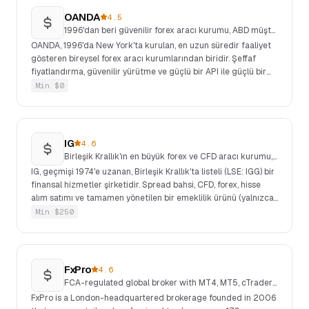
OANDA
4.5
1996'dan beri güvenilir forex aracı kurumu, ABD müşterilerine açık
OANDA, 1996'da New York'ta kurulan, en uzun süredir faaliyet
gösteren bireysel forex aracı kurumlarından biridir. Şeffaf
fiyatlandırma, güvenilir yürütme ve güçlü bir API ile güçlü bir
itibara sahiptir. ABD bireysel müşterilerini kabul eden az
Min $
0
sayıdaki büyük aracı kurumdan biridir.
IG
4.6
Birleşik Krallık'ın en büyük forex ve CFD aracı kurumu, FTSE 250 listeli
IG, geçmişi 1974'e uzanan, Birleşik Krallık'ta listeli (LSE: IGG) bir
finansal hizmetler şirketidir. Spread bahsi, CFD, forex, hisse
alım satımı ve tamamen yönetilen bir emeklilik ürünü (yalnızca
Birleşik Krallık) sunar. Eğitim içeriği, profesyonel grafik araçları
Min $
250
ve geniş varlık kapsamıyla (17.000+ piyasa) tanınır.
FxPro
4.6
FCA-regulated global broker with MT4, MT5, cTrader and its own Edge platform
FxPro is a London-headquartered brokerage founded in 2006