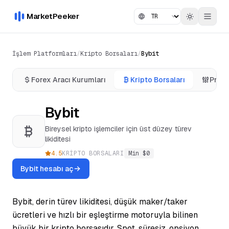
MarketPeeker
İşlem Platformları
/
Kripto Borsaları
/
Bybit
Forex Aracı Kurumları
Kripto Borsaları
Prop 
Bybit
Bireysel kripto işlemciler için üst düzey türev
likiditesi
4.5
KRIPTO BORSALARI
Min $
0
Bybit hesabı aç
Bybit, derin türev likiditesi, düşük maker/taker
ücretleri ve hızlı bir eşleştirme motoruyla bilinen
büyük bir kripto borsasıdır. Spot, süresiz, opsiyon,