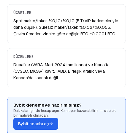
ÜCRETLER
Spot maker/taker: %0,10/%0,10 (BIT/VIP kademeleriyle
daha düşük). Süresiz maker/taker: %0,02/%0,055.
Çekim ücretleri zincire göre değişir; BTC ~0,0001 BTC.
DÜZENLEME
Dubai'de (VARA, Mart 2024 tam lisans) ve Kıbrıs'ta
(CySEC, MiCAR) kayıtlı. ABD, Birleşik Krallık veya
Kanada'da lisanslı değil.
Bybit denemeye hazır mısınız?
Dakikalar içinde hesap açın. Komisyon kazanabiliriz — size ek
bir maliyeti olmadan.
Bybit hesabı aç