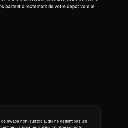
ns partent directement de votre dépôt vers le
de swaps non-custodial qui ne détient pas les
n'est requis pour les swaps crypto-à-crypto