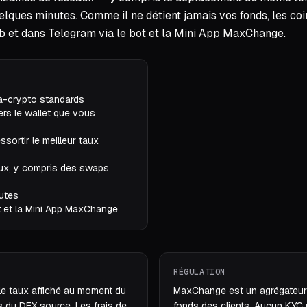
lques minutes. Comme il ne détient jamais vos fonds, les coi
eb et dans Telegram via le bot et la Mini App MaxChange.
à-crypto standards
ers le wallet que vous
ssortir le meilleur taux
aux, y compris des swaps
nutes
ot et la Mini App MaxChange
RÉGULATION
 le taux affiché au moment du
MaxChange est un agrégateur 
is du DEX source. Les frais de
fonds des clients. Aucun KYC 