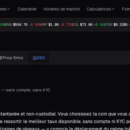
rmes
Calendrier
Horaires de marché
Calculatrices
For
35%
BNB
$594.76
-0.54%
XRP
$1.06
-0.73%
SOL
$73.96
+0.54%
TRX
$0.3285
Prop firms
DEX
l — sans compte, sans KYC
ntanée et non-custodial. Vous choisissez la coin que vous av
re ressortir le meilleur taux disponible, sans compte ni KYC 
s dizaines de réseaux — y compris le déplacement du même to