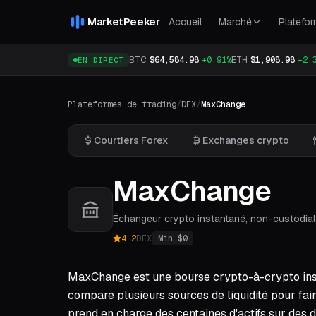
MarketPeeker
Accueil
Marché
Platefo
BTC
$64,584.98
+0.91%
ETH
$1,908.98
+2.
EN DIRECT
Plateformes de trading
/
DEX
/
MaxChange
Courtiers Forex
Exchanges crypto
MaxChange
Échangeur crypto instantané, non-custodia
4.2
DEX
Min $
0
MaxChange est une bourse crypto-à-crypto insta
compare plusieurs sources de liquidité pour fai
prend en charge des centaines d'actifs sur de