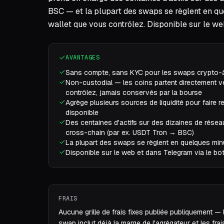
BSC — et la plupart des swaps se règlent en que
wallet que vous contrôlez. Disponible sur le w
AVANTAGES
Sans compte, sans KYC pour les swaps crypto-
Non-custodial — les coins partent directement v
contrôlez, jamais conservés par la bourse
Agrège plusieurs sources de liquidité pour faire re
disponible
Des centaines d'actifs sur des dizaines de rése
cross-chain (par ex. USDT Tron → BSC)
La plupart des swaps se règlent en quelques mi
Disponible sur le web et dans Telegram via le b
FRAIS
Aucune grille de frais fixes publiée publiquement —
swap inclut déjà la marge de l'agrégateur et les fra