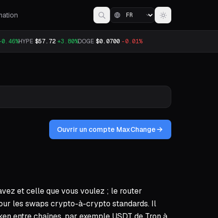
mation
+0.46%
HYPE
$57.72
+3.80%
DOGE
$0.0700
-0.01%
Ouvrir un compte MaxChange
ez et celle que vous voulez ; le router
pour les swaps crypto-à-crypto standards. Il
ken entre chaînes, par exemple USDT de Tron à