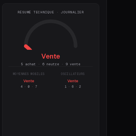
RÉSUMÉ TECHNIQUE · JOURNALIER
Vente
5 achat · 6 neutre · 9 vente
MOYENNES MOBILES
OSCILLATEURS
Vente
Vente
4
·
0
·
7
1
·
6
·
2