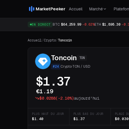
MarketPeeker
Accueil
Marché
Platefo
BTC
$64,259.99
-0.63%
ETH
$1,898.30
-0.
EN DIRECT
Accueil
/
Crypto
/
Toncoin
Toncoin
TON
#
24
Crypto
·
TON
/
USD
$1.37
€1.19
$0.0288
(
-2.10%
)
aujourd'hui
PLUS HAUT DU JOUR
PLUS BAS DU JOUR
PLAGE D
$1.40
$1.37
$0.030