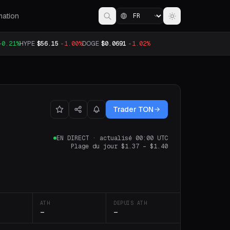
mation
+0.21%
HYPE
$56.15
-1.00%
DOGE
$0.0691
-1.02%
Trader TON
EN DIRECT
·
actualisé 00:00 UTC
Plage du jour
$1.37
–
$1.40
ATH
DEPUIS ATH
—
—