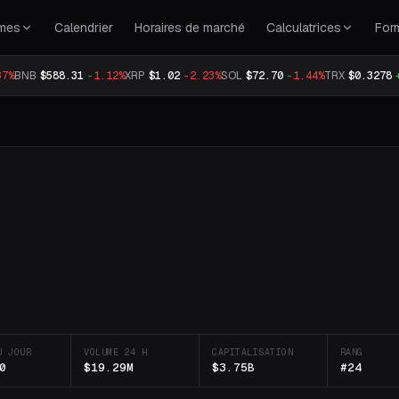
rmes
Calendrier
Horaires de marché
Calculatrices
For
37%
BNB
$588.31
-1.12%
XRP
$1.02
-2.23%
SOL
$72.70
-1.44%
TRX
$0.3278
U JOUR
VOLUME 24 H
CAPITALISATION
RANG
0
$19.29M
$3.75B
#24