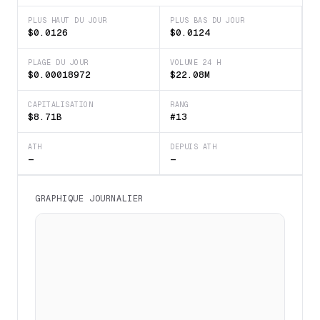
PLUS HAUT DU JOUR
PLUS BAS DU JOUR
$0.0126
$0.0124
PLAGE DU JOUR
VOLUME 24 H
$0.00018972
$22.08M
CAPITALISATION
RANG
$8.71B
#13
ATH
DEPUIS ATH
—
—
GRAPHIQUE JOURNALIER