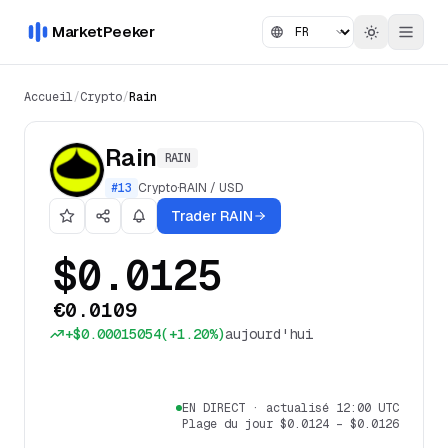
MarketPeeker
Accueil
/
Crypto
/
Rain
Rain
RAIN
#
13
Crypto
·
RAIN
/
USD
Trader RAIN
$0.0125
€0.0109
+
$0.00015054
(
+1.20%
)
aujourd'hui
EN DIRECT
·
actualisé 12:00 UTC
Plage du jour
$0.0124
–
$0.0126