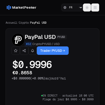
MarketPeeker
Accueil
/
Crypto
/
PayPal USD
PayPal USD
PYUSD
#
32
Crypto
·
PYUSD
/
USD
Trader PYUSD
$0.9996
€0.8658
+
$0.000000
(
+0.00%
)
aujourd'hui
EN DIRECT
·
actualisé 18:00 UTC
Plage du jour
$0.9995
–
$0.9999