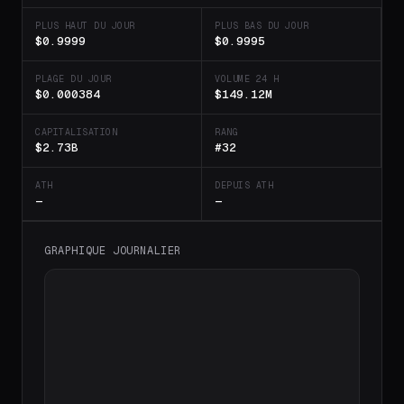
PLUS HAUT DU JOUR
PLUS BAS DU JOUR
$0.9999
$0.9995
PLAGE DU JOUR
VOLUME 24 H
$0.000384
$149.12M
CAPITALISATION
RANG
$2.73B
#32
ATH
DEPUIS ATH
—
—
GRAPHIQUE JOURNALIER