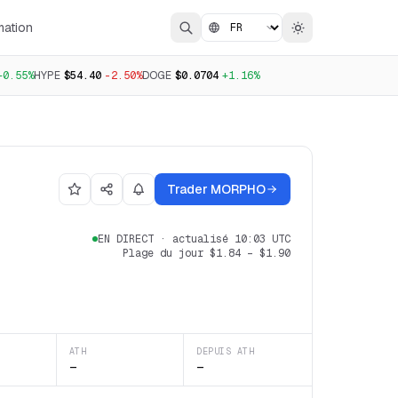
mation
+0.55%
HYPE
$54.40
-2.50%
DOGE
$0.0704
+1.16%
Trader MORPHO
EN DIRECT
·
actualisé 10:03 UTC
Plage du jour
$1.84
–
$1.90
ATH
DEPUIS ATH
—
—