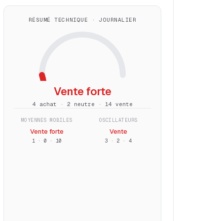
RÉSUMÉ TECHNIQUE · JOURNALIER
Vente forte
4 achat · 2 neutre · 14 vente
MOYENNES MOBILES
OSCILLATEURS
Vente forte
Vente
1
·
0
·
10
3
·
2
·
4