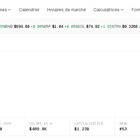
rmes
Calendrier
Horaires de marché
Calculatrices
For
28%
BNB
$594.80
+0.80%
XRP
$1.04
+0.08%
SOL
$74.92
+1.63%
TRX
$0.3288
U JOUR
VOLUME 24 H
CAPITALISATION
RANG
0
$489.8K
$1.23B
#53