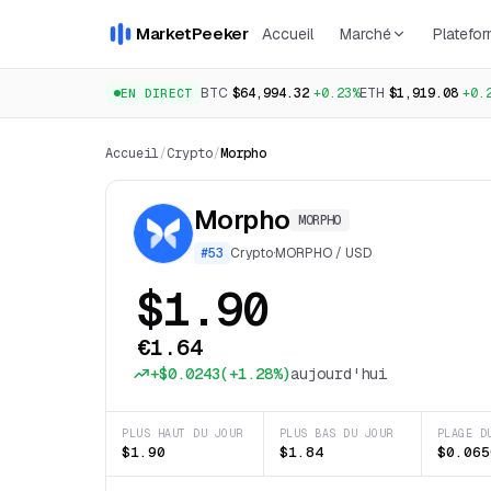
MarketPeeker
Accueil
Marché
Platefo
BTC
$64,994.32
+0.23%
ETH
$1,919.08
+0.
EN DIRECT
Accueil
/
Crypto
/
Morpho
Morpho
MORPHO
#
53
Crypto
·
MORPHO
/
USD
$1.90
€1.64
+
$0.0243
(
+1.28%
)
aujourd'hui
PLUS HAUT DU JOUR
PLUS BAS DU JOUR
PLAGE D
$1.90
$1.84
$0.065