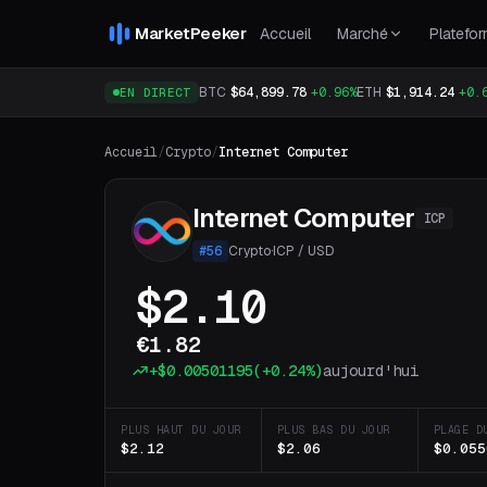
MarketPeeker
Accueil
Marché
Platefo
BTC
$64,899.78
+0.96%
ETH
$1,914.24
+0.
EN DIRECT
Accueil
/
Crypto
/
Internet Computer
Internet Computer
ICP
#
56
Crypto
·
ICP
/
USD
$2.10
€1.82
+
$0.00501195
(
+0.24%
)
aujourd'hui
PLUS HAUT DU JOUR
PLUS BAS DU JOUR
PLAGE D
$2.12
$2.06
$0.055