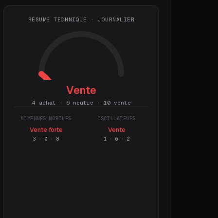
RÉSUMÉ TECHNIQUE · JOURNALIER
Vente
4 achat · 6 neutre · 10 vente
MOYENNES MOBILES
OSCILLATEURS
Vente forte
Vente
3
·
0
·
8
1
·
6
·
2