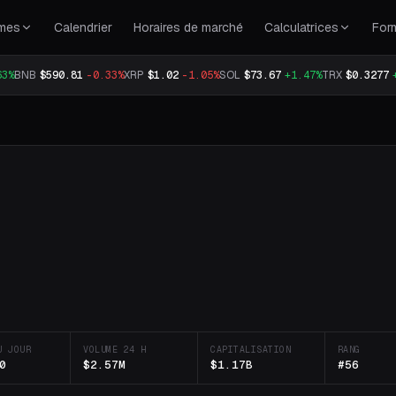
rmes
Calendrier
Horaires de marché
Calculatrices
For
63%
BNB
$590.81
-0.33%
XRP
$1.02
-1.05%
SOL
$73.67
+1.47%
TRX
$0.3277
U JOUR
VOLUME 24 H
CAPITALISATION
RANG
0
$2.57M
$1.17B
#56