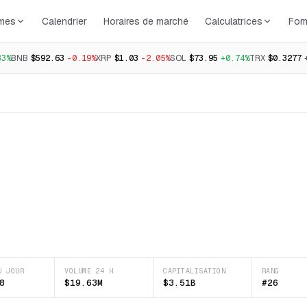
rmes
Calendrier
Horaires de marché
Calculatrices
For
33%
BNB
$592.63
-0.19%
XRP
$1.03
-2.05%
SOL
$73.95
+0.74%
TRX
$0.3277
U JOUR
VOLUME 24 H
CAPITALISATION
RANG
8
$19.63M
$3.51B
#26