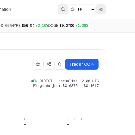
mation
+0.00%
HYPE
$56.84
+2.10%
DOGE
$0.0700
+1.26%
Trader CC
EN DIRECT
·
actualisé 12:00 UTC
Plage du jour
$0.0870
–
$0.1017
ATH
DEPUIS ATH
—
—