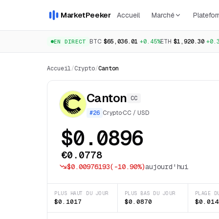
MarketPeeker
Accueil
Marché
Platefo
BTC
$65,036.01
+0.45%
ETH
$1,920.30
+0.
EN DIRECT
Accueil
/
Crypto
/
Canton
Canton
CC
#
26
Crypto
·
CC
/
USD
$0.0896
€0.0778
$0.00976193
(
-10.90%
)
aujourd'hui
PLUS HAUT DU JOUR
PLUS BAS DU JOUR
PLAGE D
$0.1017
$0.0870
$0.014