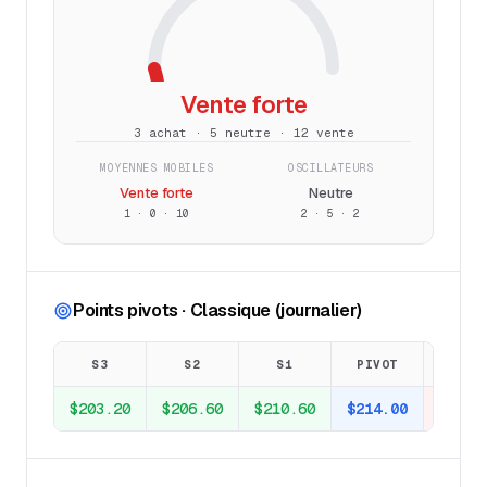
Vente forte
3 achat · 5 neutre · 12 vente
MOYENNES MOBILES
OSCILLATEURS
Vente forte
Neutre
1
·
0
·
10
2
·
5
·
2
Points pivots · Classique (journalier)
S3
S2
S1
PIVOT
R1
$203.20
$206.60
$210.60
$214.00
$218.