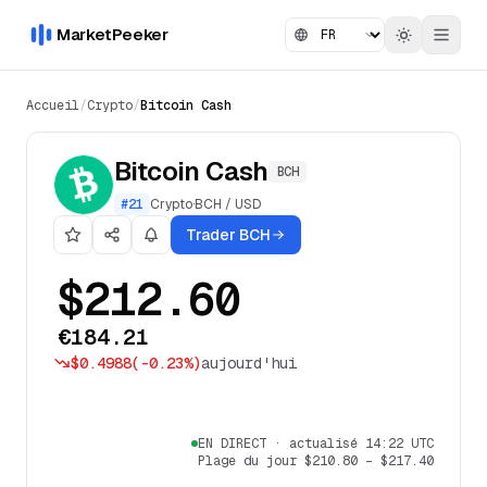
MarketPeeker
Accueil
/
Crypto
/
Bitcoin Cash
Bitcoin Cash
BCH
#
21
Crypto
·
BCH
/
USD
Trader BCH
$212.60
€184.21
$0.4988
(
-0.23%
)
aujourd'hui
EN DIRECT
·
actualisé 14:22 UTC
Plage du jour
$210.80
–
$217.40