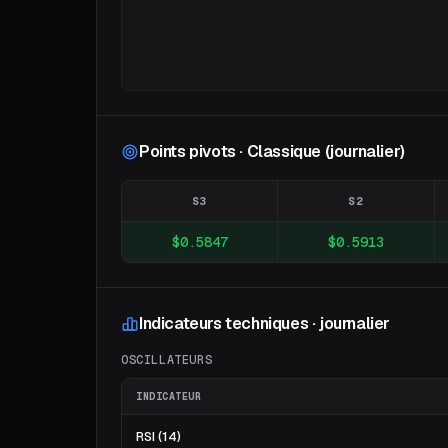
Points pivots · Classique (journalier)
S3
S2
$0.5847
$0.5913
Indicateurs techniques · journalier
OSCILLATEURS
INDICATEUR
RSI (14)