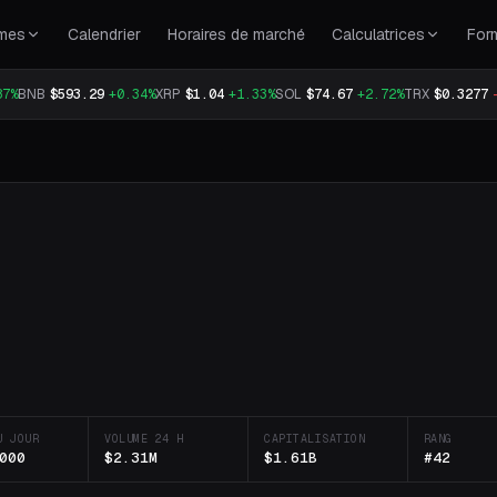
rmes
Calendrier
Horaires de marché
Calculatrices
For
87%
BNB
$593.29
+0.34%
XRP
$1.04
+1.33%
SOL
$74.67
+2.72%
TRX
$0.3277
U JOUR
VOLUME 24 H
CAPITALISATION
RANG
000
$2.31M
$1.61B
#42