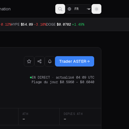
mation
-0.12%
HYPE
$54.09
-3.10%
DOGE
$0.0702
+1.49%
Trader ASTER
EN DIRECT
·
actualisé 04:09 UTC
Plage du jour
$0.5960
–
$0.6040
ATH
DEPUIS ATH
—
—