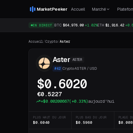
MarketPeeker
Accueil
Marché
Platefo
BTC
$64,976.00
+1.02%
ETH
$1,916.42
+0.
EN DIRECT
Accueil
/
Crypto
/
Aster
Aster
ASTER
#
42
Crypto
·
ASTER
/
USD
$0.6020
€0.5227
+
$0.00200667
(
+0.33%
)
aujourd'hui
PLUS HAUT DU JOUR
PLUS BAS DU JOUR
PLAGE D
$0.6040
$0.5960
$0.008