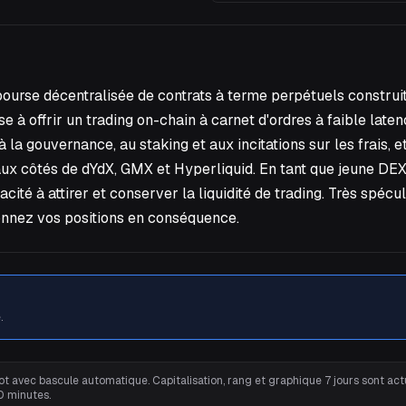
ne bourse décentralisée de contrats à terme perpétuels constr
 à offrir un trading on-chain à carnet d'ordres à faible late
la gouvernance, au staking et aux incitations sur les frais, et
aux côtés de dYdX, GMX et Hyperliquid. En tant que jeune DE
ité à attirer et conserver la liquidité de trading. Très spécu
ionnez vos positions en conséquence.
.
t avec bascule automatique. Capitalisation, rang et graphique 7 jours sont actu
0 minutes.