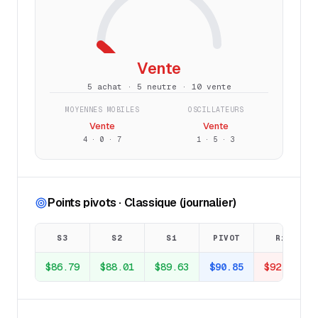
Vente
5 achat · 5 neutre · 10 vente
MOYENNES MOBILES
OSCILLATEURS
Vente
Vente
4
·
0
·
7
1
·
5
·
3
Points pivots · Classique (journalier)
S3
S2
S1
PIVOT
R1
$86.79
$88.01
$89.63
$90.85
$92.47