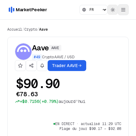
MarketPeeker
Accueil
/
Crypto
/
Aave
Aave
AAVE
#
49
Crypto
·
AAVE
/
USD
Trader AAVE
$90.90
€78.63
+
$0.7156
(
+0.79%
)
aujourd'hui
EN DIRECT
·
actualisé 11:29 UTC
Plage du jour
$90.17
–
$92.08