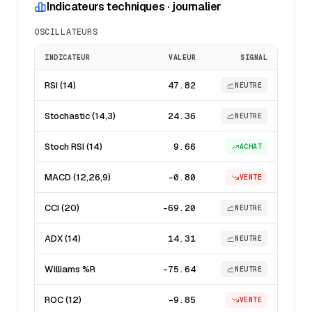
Indicateurs techniques · journalier
OSCILLATEURS
INDICATEUR
VALEUR
SIGNAL
RSI (14)
47.82
NEUTRE
Stochastic (14,3)
24.36
NEUTRE
Stoch RSI (14)
9.66
ACHAT
MACD (12,26,9)
-0.80
VENTE
CCI (20)
-69.20
NEUTRE
ADX (14)
14.31
NEUTRE
Williams %R
-75.64
NEUTRE
ROC (12)
-9.85
VENTE