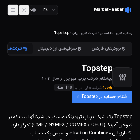
MarketPeeker
پلتفرم‌های معاملاتی
/
شرکت‌های پراپ
/
Topstep
بروکرهای فارکس
صرافی‌های ارز دیجیتال
شرکت‌های پر
Topstep
پیشگام شرکت پراپ فیوچرز از سال ۲۰۱۲
4.5
شرکت‌های پراپ
49
Min $
افتتاح حساب در Topstep
Topstep یک شرکت پراپ تریدینگ مستقر در شیکاگو است که بر
فیوچرز آمریکا (CME / NYMEX / COMEX / CBOT) تمرکز دارد.
یک ارزیابی «Trading Combine» و سپس یک حساب