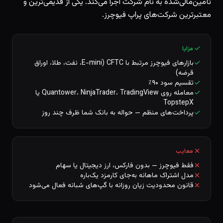
تأمین‌مالی‌شده به نام شرکت اجرا می‌کند. یکی از قدیمی‌ترین و
معتبرترین شرکت‌های پراپ فیوچرز.
مزایا
بازارهای فیوچرز مرتبط با CFTC (E-mini، نفت، طلا، اوراق
قرضه)
تقسیم سود ۹۰٪
معامله روی Quantower، NinjaTrader، TradingView یا
TopstepX
پرداخت‌های منظم — حواله به بانک شما ظرف چند روز
معایب
فقط فیوچرز — بدون فارکس، ارز دیجیتال یا سهام
مدل اشتراک ماهانه به‌جای کارمزد یک‌باره
قانون محدودیت زیان روزانه با گپ‌های شبانه فعال می‌شود