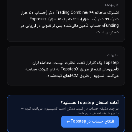
کارمزدها
اشتراک ماهانه Trading Combine: ۴۹ دلار (حساب ۵۰ هزار
دلار)، ۹۹ دلار (۱۰۰ هزار)، ۱۴۹ دلار (۱۵۰ هزار). «Express
Funding» حساب تأمین‌مالی‌شده پس از قبولی در ارزیابی در
دسترس است.
مقررات
Topstep یک کارگزار تحت نظارت نیست. معامله‌گران
تأمین‌مالی‌شده از طریق TopstepX به نام شرکت معامله
می‌کنند؛ تسویه از طریق FCMهای ثبت‌شده.
آماده امتحان Topstep هستید؟
در چند دقیقه حساب باز کنید. ممکن است کمیسیون دریافت کنیم —
بدون هزینه اضافی برای شما.
افتتاح حساب در Topstep