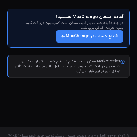
آماده امتحان MaxChange هستید؟
در چند دقیقه حساب باز کنید. ممکن است کمیسیون دریافت کنیم —
بدون هزینه اضافی برای شما.
افتتاح حساب در MaxChange
MarketPeeker ممکن است هنگام ثبت‌نام شما با یکی از همکاران،
کمیسیون دریافت کند. بررسی‌های ما مستقل باقی می‌ماند و تحت تأثیر
توافق‌های تجاری قرار نمی‌گیرد.
© ۲۰۲۶ MarketPeeker
درباره
تماس
هشدار ریسک
قوانین
حریم خصوصی