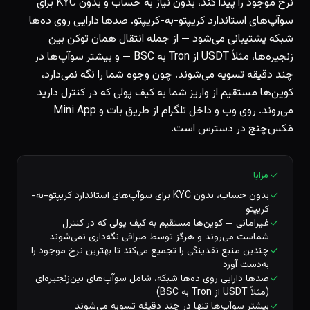
نرخ موجود را پیدا کند، بدون نیاز به حساب و بدون KYC برای
سوآپ‌های استاندارد کریپتو-به-کریپتو. صدها دارایی روی ده‌ها
شبکه پشتیبانی می‌شود — از جمله انتقال همان توکن بین
زنجیره‌ها، مثلاً USDT از Tron به BSC — و بیشتر سوآپ‌ها در
چند دقیقه تسویه می‌شوند. چون وجوه شما را نگه نمی‌دارد،
کوین‌ها مستقیم از واریز شما به کیف پولی که در کنترل دارید
می‌روند. روی وب و داخل تلگرام از طریق بات و Mini App
مَکس‌چنج در دسترس است.
مزایا
بدون حساب، بدون KYC برای سوآپ‌های استاندارد کریپتو-به-
کریپتو
غیرامانی — کوین‌ها مستقیم به کیف پولی که در کنترل
شماست می‌روند و هرگز توسط صرافی نگه‌داری نمی‌شوند
چندین منبع نقدینگی را تجمیع می‌کند تا بهترین نرخ موجود را
به‌دست آورد
صدها دارایی روی ده‌ها شبکه، شامل سوآپ‌های بین‌زنجیره‌ای
(مثلاً USDT از Tron به BSC)
بیشتر سوآپ‌ها تنها در چند دقیقه تسویه می‌شوند