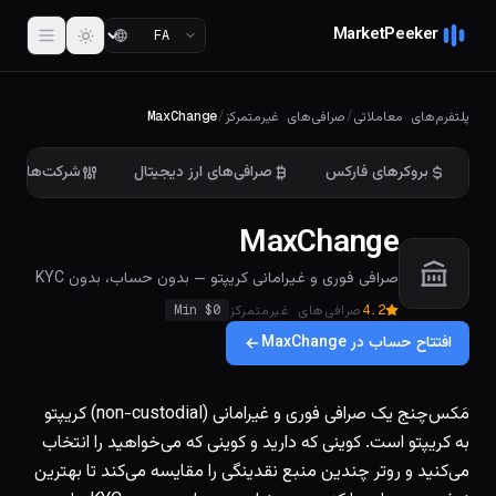
MarketPeeker
پلتفرم‌های معاملاتی
/
صرافی‌های غیرمتمرکز
/
MaxChange
بروکرهای فارکس
صرافی‌های ارز دیجیتال
شرکت‌های پر
MaxChange
صرافی فوری و غیرامانی کریپتو — بدون حساب، بدون KYC
4.2
صرافی‌های غیرمتمرکز
0
Min $
افتتاح حساب در MaxChange
مَکس‌چنج یک صرافی فوری و غیرامانی (non-custodial) کریپتو
به کریپتو است. کوینی که دارید و کوینی که می‌خواهید را انتخاب
می‌کنید و روتر چندین منبع نقدینگی را مقایسه می‌کند تا بهترین