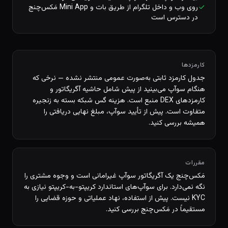
روی وب و داخل تلگرام از طریق بات و Mini App مَکس‌چنج
در دسترس است
کارمزدها
جدول کارمزد ثابتی به‌صورت عمومی منتشر نشده — نرخی که
هنگام سوآپ می‌بینید از پیش شامل حاشیه آگریگاتور و
کارمزدهای DEX منبع است. هزینه گس شبکه بسته به زنجیره
متفاوت است. پیش از تأیید سوآپ، مبلغ نهایی دریافتی را
همیشه بررسی کنید.
مقررات
مَکس‌چنج یک آگریگاتور سوآپ غیرامانی است و وجوه مشتری را
نگه نمی‌دارد. برای سوآپ‌های استاندارد کریپتو-به-کریپتو نیازی به
KYC نیست. پیش از استفاده، نهاد عملیاتی و حوزه قضایی را
مستقیماً در مَکس‌چنج بررسی کنید.