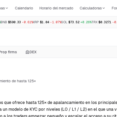
mas
Calendario
Horario del mercado
Calculadoras
Fo
%
BNB
$590.33
-0.61%
XRP
$1.04
-1.07%
SOL
$73.52
+0.26%
TRX
$0.3271
-0
Prop firms
DEX
miento de hasta 125×
s que ofrece hasta 125× de apalancamiento en los principa
 un modelo de KYC por niveles (L0 / L1 / L2) en el que una v
o a los traders empezar pequeño y escalar el acceso a su ri