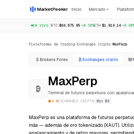
MarketPeeker
Inicio
Mercado
Platafor
BTC
$64,875.95
+0.38%
ETH
$1,914.14
+0.50
EN VIVO
Plataformas de trading
/
Exchanges cripto
/
MaxPerp
Brokers Forex
Exchanges cripto
MaxPerp
Terminal de futuros perpetuos con apalanca
4.0
EXCHANGES CRIPTO
Min $
0
MaxPerp es una plataforma de futuros perpetuo
más — además de oro tokenizado (XAUT). Utiliza
apalancamiento y de retiro mayores, permitiend