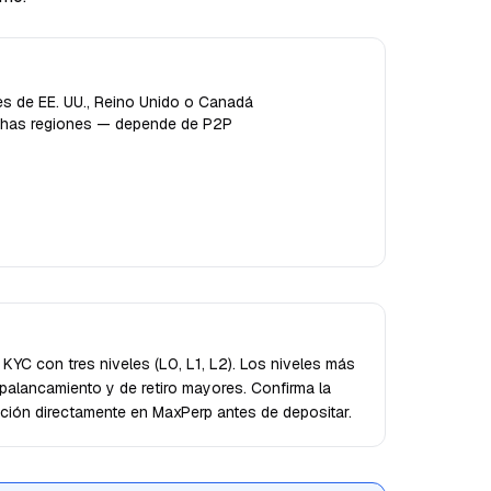
es de EE. UU., Reino Unido o Canadá
uchas regiones — depende de P2P
YC con tres niveles (L0, L1, L2). Los niveles más
alancamiento y de retiro mayores. Confirma la
icción directamente en MaxPerp antes de depositar.