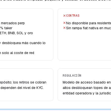
CONTRAS
s mercados perp
No disponible para resident
 % taker
Sin rampa fiat nativa en m
 ETH, BNB, SOL y oro
a y desbloquea más cuando lo
n solo al coste de red
REGULACIÓN
pósito; los retiros se cobran
Modelo de acceso basado en K
 dependen del nivel de KYC.
altos desbloquean topes de ap
entidad operadora y la jurisd