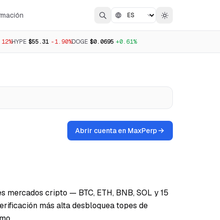
rmación
.12%
HYPE
$55.31
-1.90%
DOGE
$0.0695
+0.61%
Abrir cuenta en MaxPerp
les mercados cripto — BTC, ETH, BNB, SOL y 15
erificación más alta desbloquea topes de
tmo.