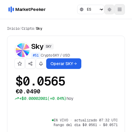
MarketPeeker
Inicio
/
Cripto
/
Sky
Sky
SKY
#
51
Crypto
·
SKY
/
USD
Operar SKY
$0.0565
€0.0490
+
$0.00002001
(
+0.04%
)
hoy
EN VIVO
·
actualizado 07:32 UTC
Rango del día
$0.0561
–
$0.0571