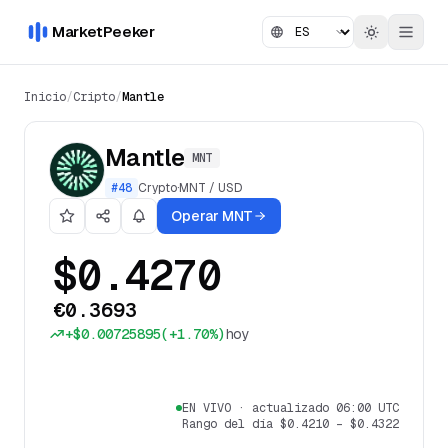
MarketPeeker
Inicio
/
Cripto
/
Mantle
Mantle
MNT
#
48
Crypto
·
MNT
/
USD
Operar MNT
$0.4270
€0.3693
+
$0.00725895
(
+1.70%
)
hoy
EN VIVO
·
actualizado 06:00 UTC
Rango del día
$0.4210
–
$0.4322