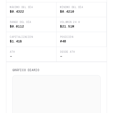
MÁXIMO DEL DÍA
MÍNIMO DEL DÍA
$0.4322
$0.4210
RANGO DEL DÍA
VOLUMEN 24 H
$0.0112
$21.51M
CAPITALIZACIÓN
POSICIÓN
$1.41B
#48
ATH
DESDE ATH
—
—
GRÁFICO DIARIO