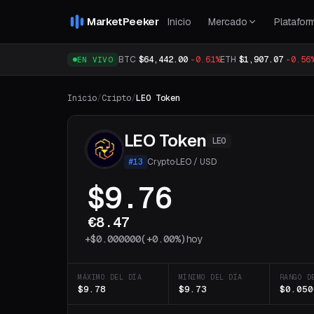
MarketPeeker
Inicio
Mercado
Platafor
BTC
$64,442.00
-0.61%
ETH
$1,907.07
-0.56
EN VIVO
Inicio
/
Cripto
/
LEO Token
LEO Token
LEO
#
13
Crypto
·
LEO
/
USD
$9.76
€8.47
+
$0.000000
(
+0.00%
)
hoy
MÁXIMO DEL DÍA
MÍNIMO DEL DÍA
RANGO D
$9.78
$9.73
$0.050