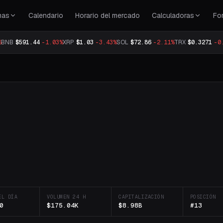
mas
Calendario
Horario del mercado
Calculadoras
Fo
%
BNB
$591.44
-1.03%
XRP
$1.03
-3.43%
SOL
$72.86
-2.11%
TRX
$0.3271
-0
EL DÍA
VOLUMEN 24 H
CAPITALIZACIÓN
POSICIÓN
0
$175.04K
$8.98B
#13