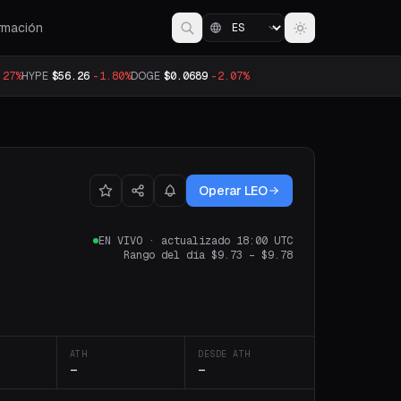
rmación
.27%
HYPE
$56.26
-1.80%
DOGE
$0.0689
-2.07%
Operar LEO
EN VIVO
·
actualizado 18:00 UTC
Rango del día
$9.73
–
$9.78
ATH
DESDE ATH
—
—