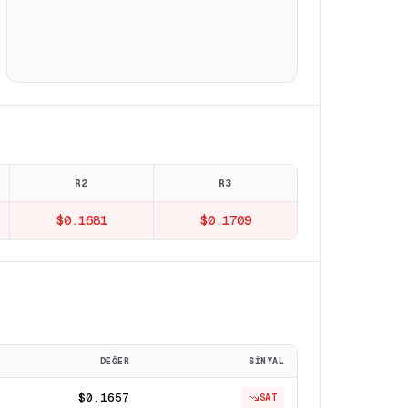
R2
R3
$0.1681
$0.1709
DEĞER
SINYAL
$0.1657
SAT