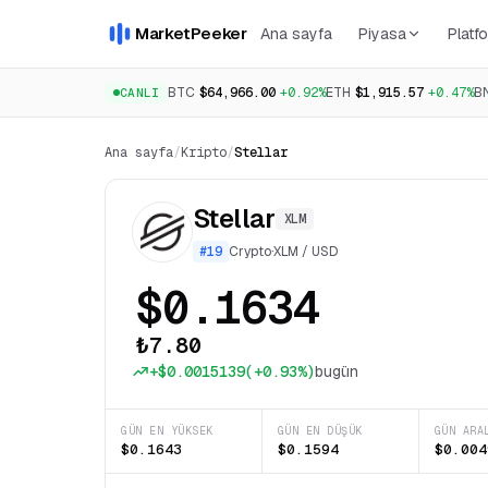
MarketPeeker
Ana sayfa
Piyasa
Platfo
BTC
$64,966.00
+0.92%
ETH
$1,915.57
+0.47%
B
CANLI
Ana sayfa
/
Kripto
/
Stellar
Stellar
XLM
#
19
Crypto
·
XLM
/
USD
$0.1634
₺7.80
+
$0.0015139
(
+0.93%
)
bugün
GÜN EN YÜKSEK
GÜN EN DÜŞÜK
GÜN ARA
$0.1643
$0.1594
$0.004