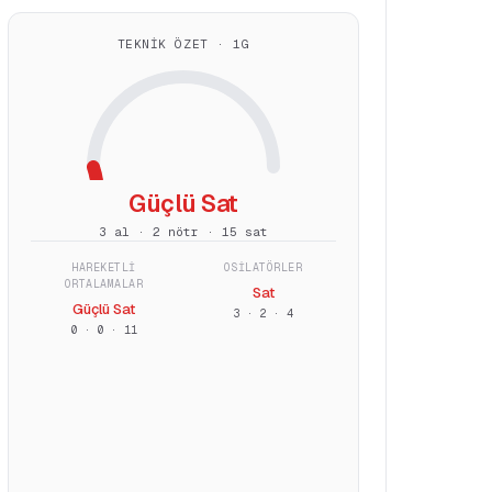
TEKNIK ÖZET · 1G
Güçlü Sat
3 al · 2 nötr · 15 sat
HAREKETLI
OSILATÖRLER
ORTALAMALAR
Sat
Güçlü Sat
3
·
2
·
4
0
·
0
·
11