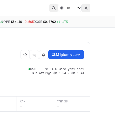
6%
HYPE
$54.40
-2.50%
DOGE
$0.0702
+1.17%
XLM işlem yap
CANLI
·
08:14 UTC'de yenilendi
Gün aralığı
$0.1594
–
$0.1643
ATH
ATH'DEN
—
—