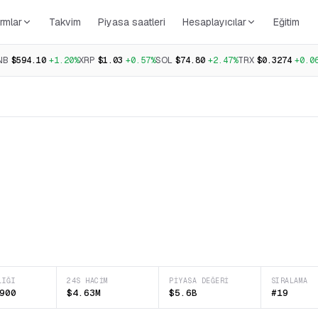
rmlar
Takvim
Piyasa saatleri
Hesaplayıcılar
Eğitim
NB
$594.10
+1.20%
XRP
$1.03
+0.57%
SOL
$74.80
+2.47%
TRX
$0.3274
+0.0
LIĞI
24S HACIM
PIYASA DEĞERI
SIRALAMA
900
$4.63M
$5.6B
#19