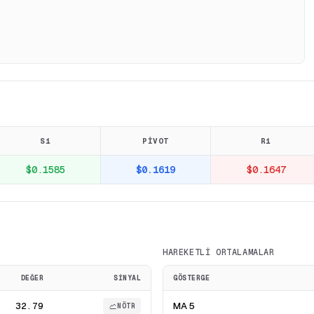
S1
PIVOT
R1
$0.1585
$0.1619
$0.1647
HAREKETLI ORTALAMALAR
DEĞER
SINYAL
GÖSTERGE
32.79
MA 5
NÖTR