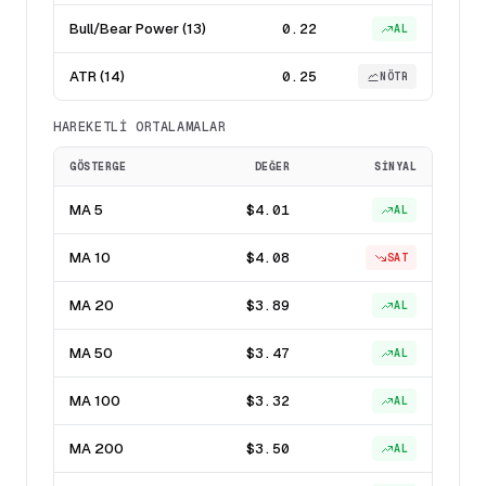
Bull/Bear Power (13)
0.22
AL
ATR (14)
0.25
NÖTR
HAREKETLI ORTALAMALAR
GÖSTERGE
DEĞER
SINYAL
MA 5
$4.01
AL
MA 10
$4.08
SAT
MA 20
$3.89
AL
MA 50
$3.47
AL
MA 100
$3.32
AL
MA 200
$3.50
AL