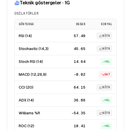
Teknik göstergeler · 1G
OSILATÖRLER
GÖSTERGE
DEĞER
SINYAL
RSI (14)
57.49
NÖTR
Stochastic (14,3)
45.65
NÖTR
Stoch RSI (14)
14.64
AL
MACD (12,26,9)
-0.02
SAT
CCI (20)
64.15
NÖTR
ADX (14)
36.86
AL
Williams %R
-54.35
NÖTR
ROC (12)
10.41
AL