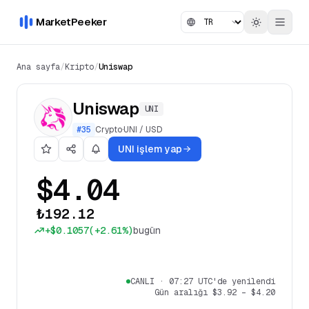
MarketPeeker
Ana sayfa
/
Kripto
/
Uniswap
Uniswap
UNI
#
35
Crypto
·
UNI
/
USD
UNI işlem yap
$4.04
₺192.12
+
$0.1057
(
+2.61%
)
bugün
CANLI
·
07:27 UTC'de yenilendi
Gün aralığı
$3.92
–
$4.20