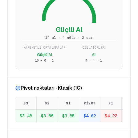
Güçlü Al
14 al · 4 nötr · 2 sat
HAREKETLI ORTALAMALAR
OSILATÖRLER
Güçlü Al
Al
10
·
0
·
1
4
·
4
·
1
Pivot noktaları · Klasik (1G)
S3
S2
S1
PIVOT
R1
R2
$3.48
$3.66
$3.85
$4.02
$4.22
$4.3