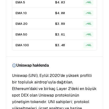
EMA 5
$4.03
AL
EMA 10
$4.00
AL
EMA 20
$3.89
AL
EMA 50
$3.61
AL
EMA 100
$3.48
AL
Uniswap hakkında
Uniswap (UNI), Eylül 2020'de yüksek profilli
bir topluluk airdrop'uyla dağıtılan,
Ethereum'daki ve birkaç Layer 2'deki en büyük
spot DEX olan Uniswap protokolünün
yönetişim tokenıdır. UNI sahipleri; protokol
yükseltmeleri, ücret anahtarı ve hazine