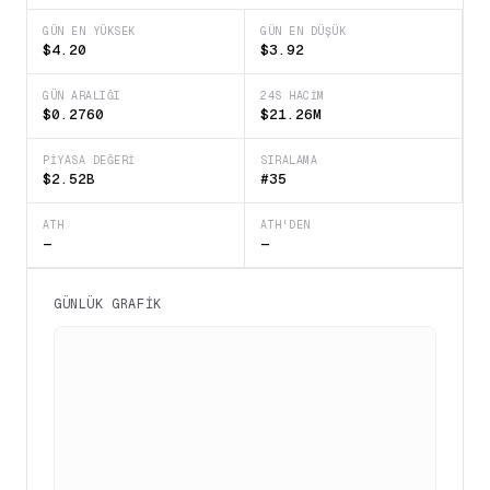
GÜN EN YÜKSEK
GÜN EN DÜŞÜK
$4.20
$3.92
GÜN ARALIĞI
24S HACIM
$0.2760
$21.26M
PIYASA DEĞERI
SIRALAMA
$2.52B
#35
ATH
ATH'DEN
—
—
GÜNLÜK GRAFIK