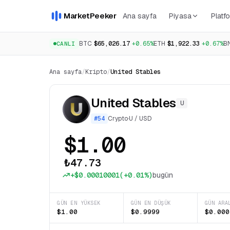
MarketPeeker
Ana sayfa
Piyasa
Platfo
BTC
$65,026.17
+0.65%
ETH
$1,922.33
+0.67%
B
CANLI
Ana sayfa
/
Kripto
/
United Stables
United Stables
U
#
54
Crypto
·
U
/
USD
$1.00
₺47.73
+
$0.00010001
(
+0.01%
)
bugün
GÜN EN YÜKSEK
GÜN EN DÜŞÜK
GÜN ARA
$1.00
$0.9999
$0.000