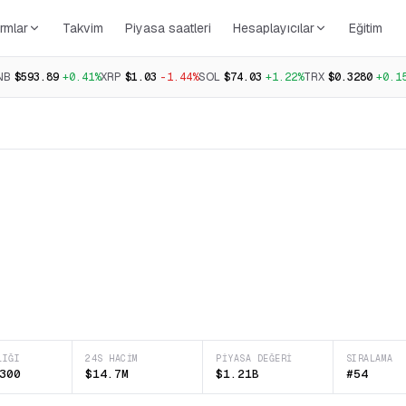
rmlar
Takvim
Piyasa saatleri
Hesaplayıcılar
Eğitim
NB
$593.89
+0.41%
XRP
$1.03
-1.44%
SOL
$74.03
+1.22%
TRX
$0.3280
+0.1
LIĞI
24S HACIM
PIYASA DEĞERI
SIRALAMA
300
$14.7M
$1.21B
#54