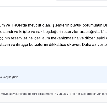
eum ve TRON'da mevcut olan, işlemlerin büyük bölümünün Bina
 alındı ve kripto ve nakit eşdeğeri rezervler aracılığıyla 1:1
aççının rezervlerine, geri alım mekanizmasına ve düzenleyic
yın ve ihraççı belgelerini dikkatlice okuyun. Daha az yerleşi
 karşılaştırın.
eyle akıyor. Piyasa değeri, sıralama ve 7 günlük grafik her 6 saatte bir yenilen