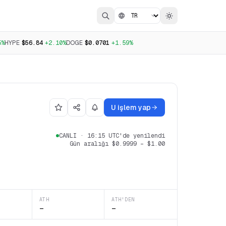
5%
HYPE
$56.84
+2.10%
DOGE
$0.0701
+1.59%
U işlem yap
CANLI
·
16:15 UTC'de yenilendi
Gün aralığı
$0.9999
–
$1.00
ATH
ATH'DEN
—
—