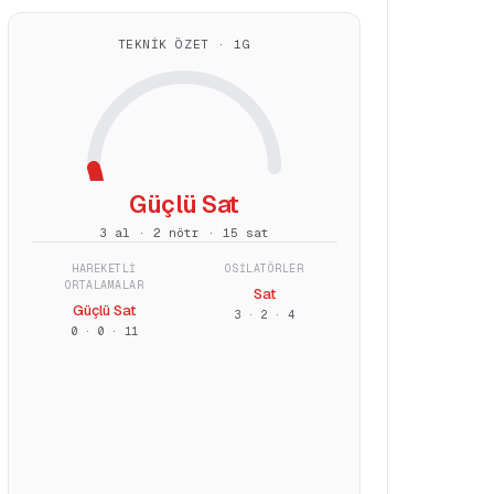
TEKNIK ÖZET · 1G
Güçlü Sat
3 al · 2 nötr · 15 sat
HAREKETLI
OSILATÖRLER
ORTALAMALAR
Sat
Güçlü Sat
3
·
2
·
4
0
·
0
·
11