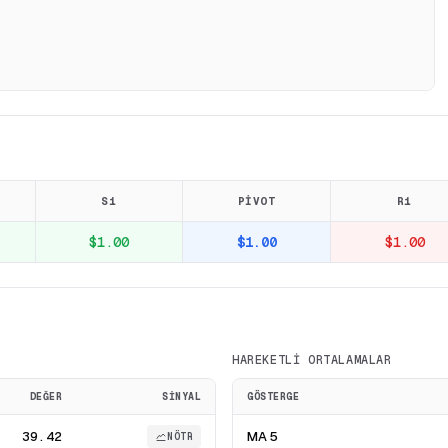
S1
PIVOT
R1
$1.00
$1.00
$1.00
HAREKETLI ORTALAMALAR
DEĞER
SINYAL
GÖSTERGE
39.42
MA 5
NÖTR