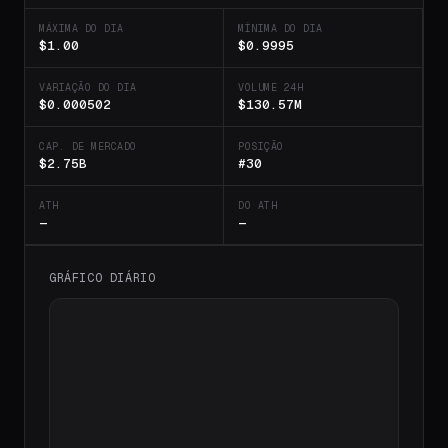
MÁXIMA DO DIA
MÍNIMA DO DIA
$1.00
$0.9995
VARIAÇÃO DO DIA
VOLUME 24H
$0.000502
$130.57M
CAP. DE MERCADO
POSIÇÃO
$2.75B
#30
ATH
DO ATH
—
—
GRÁFICO DIÁRIO