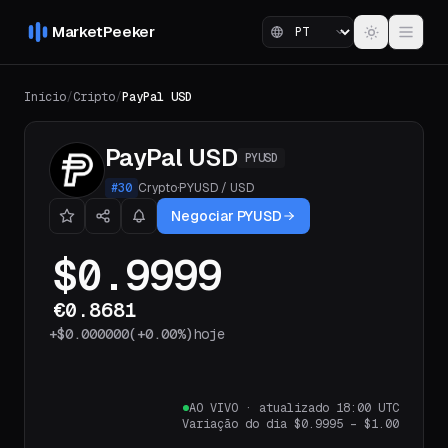
MarketPeeker
Início
/
Cripto
/
PayPal USD
PayPal USD
PYUSD
#
30
Crypto
·
PYUSD
/
USD
Negociar PYUSD
$0.9999
€0.8681
+
$0.000000
(
+0.00%
)
hoje
AO VIVO
·
atualizado 18:00 UTC
Variação do dia
$0.9995
–
$1.00