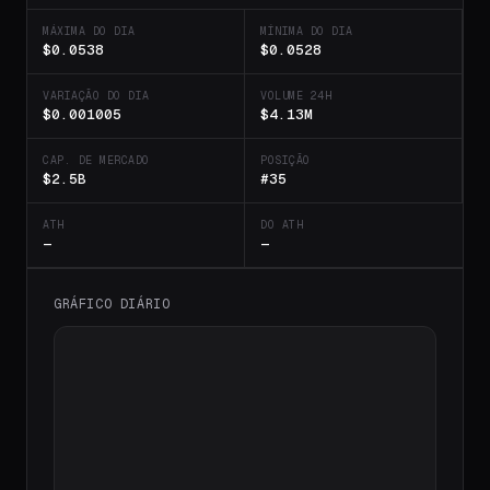
MÁXIMA DO DIA
MÍNIMA DO DIA
$0.0538
$0.0528
VARIAÇÃO DO DIA
VOLUME 24H
$0.001005
$4.13M
CAP. DE MERCADO
POSIÇÃO
$2.5B
#35
ATH
DO ATH
—
—
GRÁFICO DIÁRIO