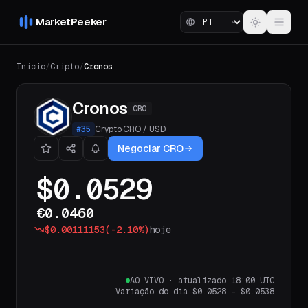
MarketPeeker
Início
/
Cripto
/
Cronos
Cronos
CRO
#
35
Crypto
·
CRO
/
USD
Negociar CRO
$0.0529
€0.0460
$0.00111153
(
-2.10%
)
hoje
AO VIVO
·
atualizado 18:00 UTC
Variação do dia
$0.0528
–
$0.0538