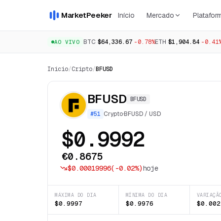
MarketPeeker
Início
Mercado
Platafor
BTC
$64,336.67
-0.78%
ETH
$1,904.84
-0.41
AO VIVO
Início
/
Cripto
/
BFUSD
BFUSD
BFUSD
#
51
Crypto
·
BFUSD
/
USD
$0.9992
€0.8675
$0.00019996
(
-0.02%
)
hoje
MÁXIMA DO DIA
MÍNIMA DO DIA
VARIAÇÃ
$0.9997
$0.9976
$0.002