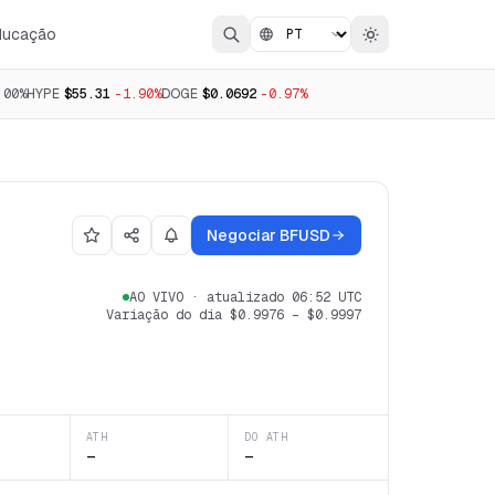
ducação
.00%
HYPE
$55.31
-1.90%
DOGE
$0.0692
-0.97%
Negociar BFUSD
AO VIVO
·
atualizado 06:52 UTC
Variação do dia
$0.9976
–
$0.9997
ATH
DO ATH
—
—