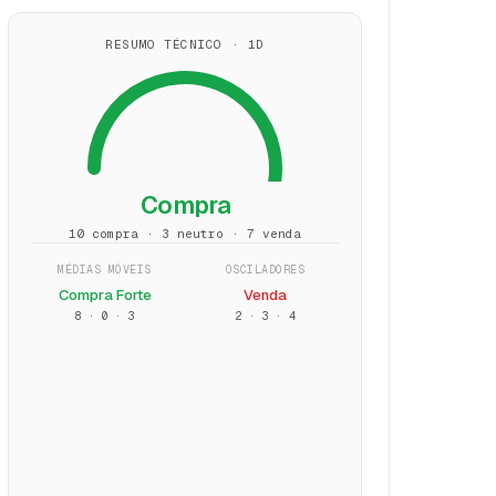
RESUMO TÉCNICO · 1D
Compra
10 compra · 3 neutro · 7 venda
MÉDIAS MÓVEIS
OSCILADORES
Compra Forte
Venda
8
·
0
·
3
2
·
3
·
4