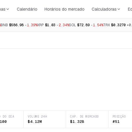
mas
Calendário
Horários do mercado
Calculadoras
E
%
BNB
$586.98
-1.39%
XRP
$1.03
-2.34%
SOL
$72.89
-1.54%
TRX
$0.3270
+0
O DO DIA
VOLUME 24H
CAP. DE MERCADO
POSIÇÃO
100
$4.12M
$1.32B
#51