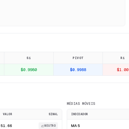
S1
PIVOT
R1
$0.9980
$0.9988
$1.00
MÉDIAS MÓVEIS
VALOR
SINAL
INDICADOR
51.66
MA 5
NEUTRO