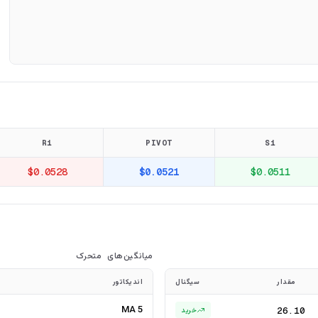
R1
PIVOT
S1
$0.0528
$0.0521
$0.0511
میانگین‌های متحرک
مقدار
سیگنال
اندیکاتور
MA 5
26.10
خرید