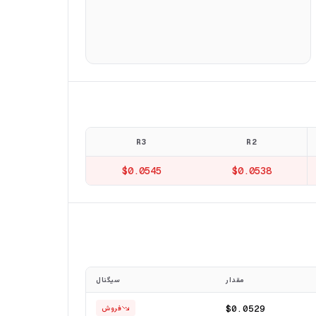
R3
R2
$0.0545
$0.0538
مقدار
سیگنال
$0.0529
فروش