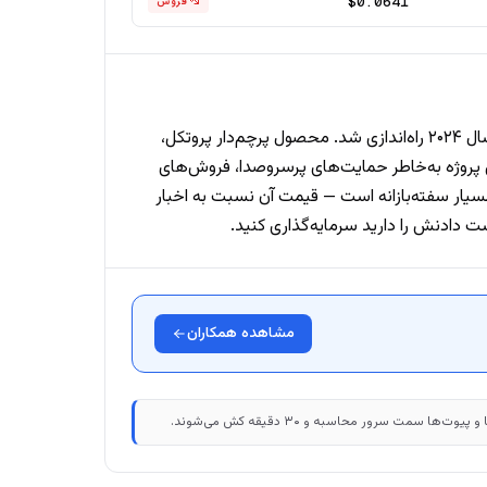
$0.0641
فروش
WLFI توکن حاکمیتی World Liberty Financial است؛ یک کسب‌وکار دیفای که به‌طور علنی با خانواده ترامپ مرتبط است و در سال ۲۰۲۴ راه‌اندازی شد. محصول پرچم‌دار پروتکل،
مات خزانه را اداره می‌کنند. این پروژه به‌خاطر حمایت‌های پرسروصدا، فروش‌های
ه بزرگ و پیوندهای سیاسی حامیانش جلب توجه کرده است. به‌عنوان یک توکن حاکمیتی جوان و نزدیک به سیاست، WLFI بسیار سفته‌بازانه است — قیمت آن نسبت به اخبار
 دادنش را دارید سرمایه‌گذاری کنید.
مشاهده همکاران