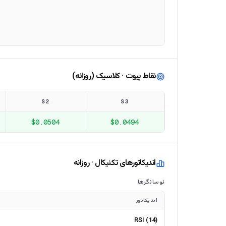
نقاط پیوت · کلاسیک (روزانه)
S2
S3
$0.0504
$0.0494
اندیکاتورهای تکنیکال · روزانه
نوسانگرها
اندیکاتور
RSI (14)