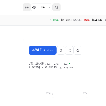
DOGE
H
+1.86%
$0.0713
-3.00%
$54.56
معامله WLFI
زنده
·
به‌روز شده 16:05 UTC
محدوده روز
$0.0511
–
$0.0525
ATH
از ATH
—
—