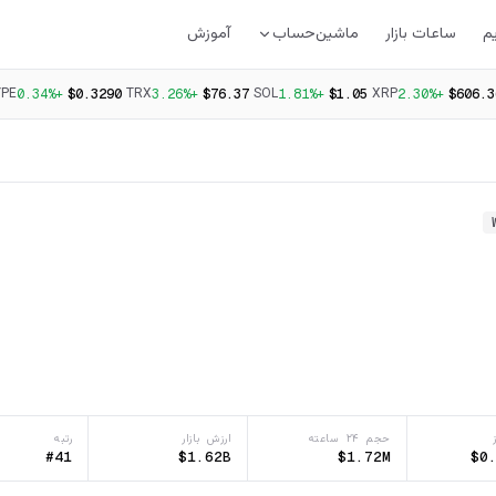
م
ساعات بازار
ماشین‌حساب
آموزش
YPE
TRX
SOL
XRP
+0.34%
$0.3290
+3.26%
$76.37
+1.81%
$1.05
+2.30%
$606.3
حجم ۲۴ ساعته
ارزش بازار
رتبه
#41
$1.62B
$1.72M
$0