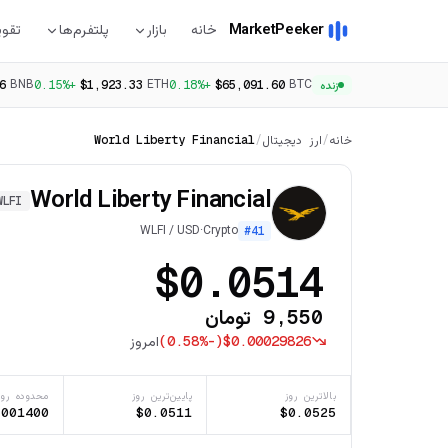
MarketPeeker
خانه
بازار
پلتفرم‌ها
تقوی
BNB
ETH
BTC
6
+0.15%
$1,923.33
+0.18%
$65,091.60
زنده
خانه
/
ارز دیجیتال
/
World Liberty Financial
World Liberty Financial
WLFI
WLFI
/
USD
·
Crypto
#
41
$0.0514
9,550 تومان
$0.00029826
(
-0.58%
)
امروز
بالاترین روز
پایین‌ترین روز
محدوده روز
.001400
$0.0511
$0.0525