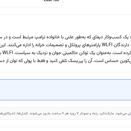
EMA 100
استیبل‌کوین USD1 است (که جداگانه دنبال می‌شود)؛ دارندگان WLFI پارامترهای پروتکل و تصمی
اولی
کوین حساس است. آن را پرریسک تلقی کنید و فقط با پولی که توان از دست
. کندل‌ها، اندیکاتورها و پیوت‌ها سمت سرور محاسبه و ۳۰ دقیقه کش می‌شوند.