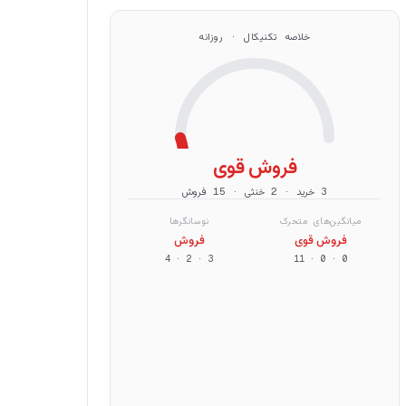
خلاصه تکنیکال · روزانه
فروش قوی
3 خرید · 2 خنثی · 15 فروش
میانگین‌های متحرک
نوسانگرها
فروش قوی
فروش
4
·
2
·
3
11
·
0
·
0