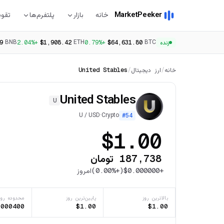
MarketPeeker
خانه
بازار
پلتفرم‌ها
تقوی
BNB
ETH
BTC
9
+2.04%
$1,908.42
+0.79%
$64,631.80
زنده
خانه
/
ارز دیجیتال
/
United Stables
United Stables
U
U
/
USD
·
Crypto
#
54
$1.00
187,738 تومان
+
$0.000000
(
+0.00%
)
امروز
بالاترین روز
پایین‌ترین روز
محدوده روز
.000400
$1.00
$1.00