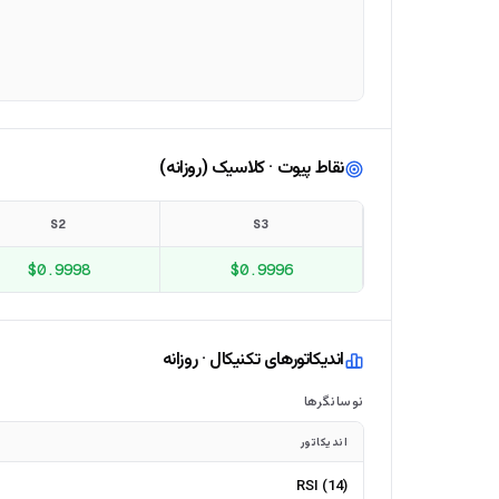
نقاط پیوت · کلاسیک (روزانه)
S2
S3
$0.9998
$0.9996
اندیکاتورهای تکنیکال · روزانه
نوسانگرها
اندیکاتور
RSI (14)