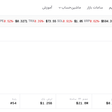
م
ساعات بازار
ماشین‌حساب
آموزش
YPE
TRX
SOL
XRP
-0.52%
$0.3271
-0.39%
$73.55
-0.91%
$1.05
-0.62%
$594.3
حجم ۲۴ ساعته
ارزش بازار
رتبه
#54
$1.25B
$21.8M
$0