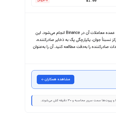
$1.00
فروش
United Stables (U) یک استیبل‌کوین وابسته به دلار آمریکا است که در BNB Smart Chain، اتریوم و TRON در دسترس است و عمده معاملات آن در Binance انجام می‌شود. این
استیبل‌کوین متمرکز نسبتاً جوان، یکپارچگی پگ به ذخایر صادرکننده،
 صادرکننده را به‌دقت مطالعه کنید. آن را به‌عنوان
مشاهده همکاران