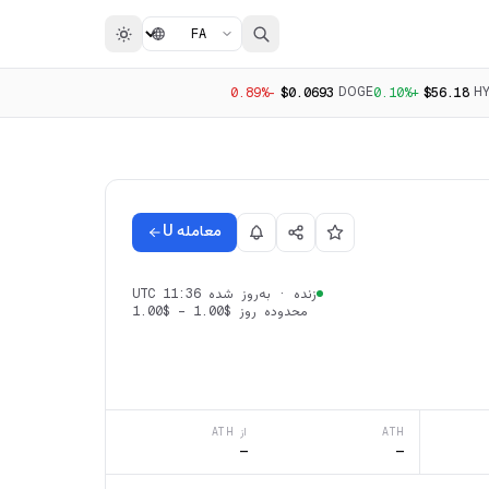
DOGE
H
-0.89%
$0.0693
+0.10%
$56.18
معامله U
زنده
·
به‌روز شده 11:36 UTC
محدوده روز
$1.00
–
$1.00
ATH
از ATH
—
—