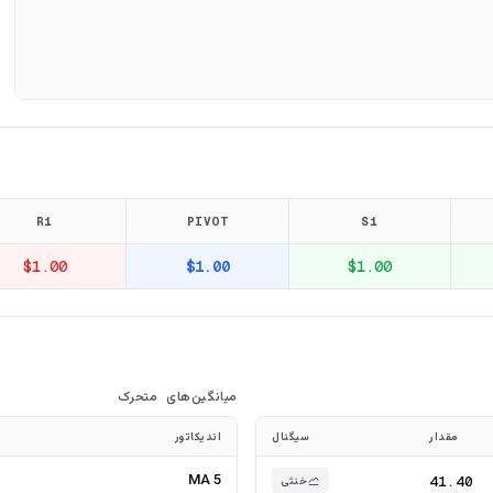
R1
PIVOT
S1
$1.00
$1.00
$1.00
میانگین‌های متحرک
مقدار
سیگنال
اندیکاتور
MA 5
41.40
خنثی