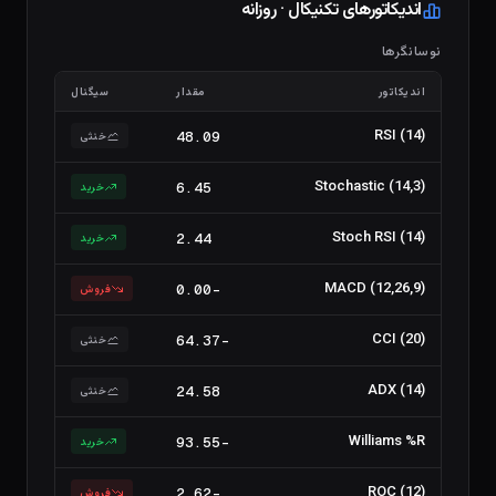
اندیکاتورهای تکنیکال · روزانه
نوسانگرها
اندیکاتور
مقدار
سیگنال
RSI (14)
48.09
خنثی
Stochastic (14,3)
6.45
خرید
Stoch RSI (14)
2.44
خرید
MACD (12,26,9)
-0.00
فروش
CCI (20)
-64.37
خنثی
ADX (14)
24.58
خنثی
Williams %R
-93.55
خرید
ROC (12)
-2.62
فروش