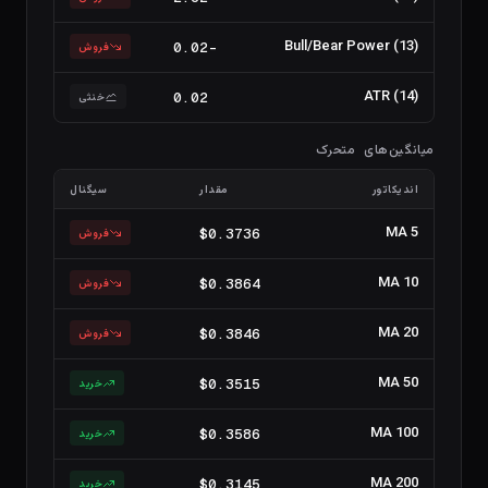
Bull/Bear Power (13)
-0.02
فروش
ATR (14)
0.02
خنثی
میانگین‌های متحرک
اندیکاتور
مقدار
سیگنال
MA 5
$0.3736
فروش
MA 10
$0.3864
فروش
MA 20
$0.3846
فروش
MA 50
$0.3515
خرید
MA 100
$0.3586
خرید
MA 200
$0.3145
خرید