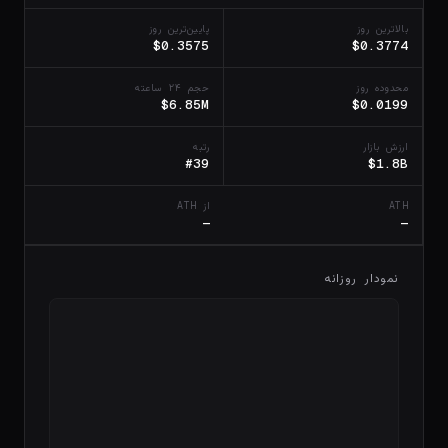
بالاترین روز
پایین‌ترین روز
$0.3575
$0.3774
محدوده روز
حجم ۲۴ ساعته
$6.85M
$0.0199
ارزش بازار
رتبه
#39
$1.8B
ATH
از ATH
—
—
نمودار روزانه