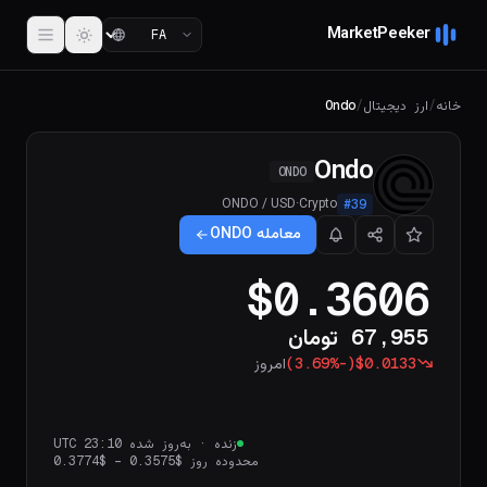
MarketPeeker
خانه
/
ارز دیجیتال
/
Ondo
Ondo
ONDO
ONDO
/
USD
·
Crypto
#
39
معامله ONDO
$0.3606
67,955 تومان
$0.0133
(
-3.69%
)
امروز
زنده
·
به‌روز شده 23:10 UTC
محدوده روز
$0.3575
–
$0.3774