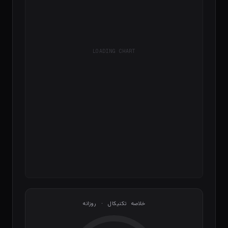
LOADING CHART
خلاصه تکنیکال · روزانه