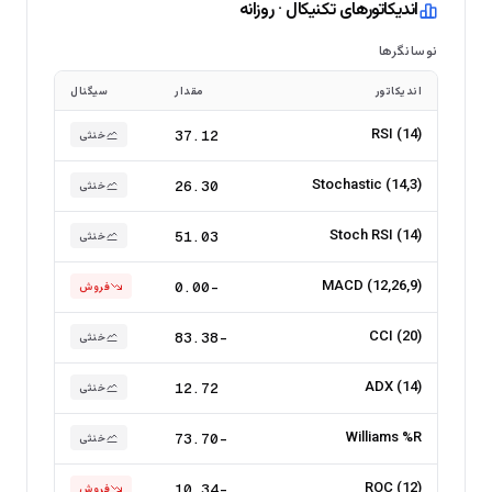
اندیکاتورهای تکنیکال · روزانه
نوسانگرها
اندیکاتور
مقدار
سیگنال
RSI (14)
37.12
خنثی
Stochastic (14,3)
26.30
خنثی
Stoch RSI (14)
51.03
خنثی
MACD (12,26,9)
-0.00
فروش
CCI (20)
-83.38
خنثی
ADX (14)
12.72
خنثی
Williams %R
-73.70
خنثی
ROC (12)
-10.34
فروش