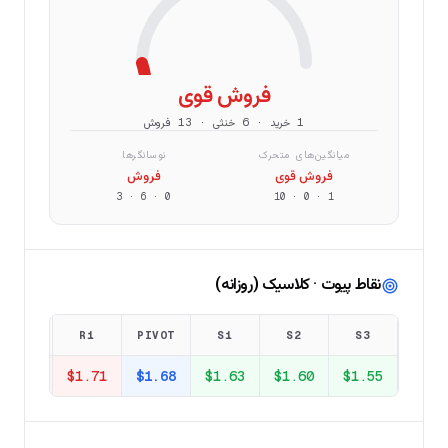
فروش قوی
1 خرید · 6 خنثی · 13 فروش
میانگین‌های متحرک
نوسانگرها
فروش قوی
فروش
3
·
6
·
0
10
·
0
·
1
نقاط پیوت · کلاسیک (روزانه)
R2
R1
PIVOT
S1
S2
S3
$1.76
$1.71
$1.68
$1.63
$1.60
$1.55