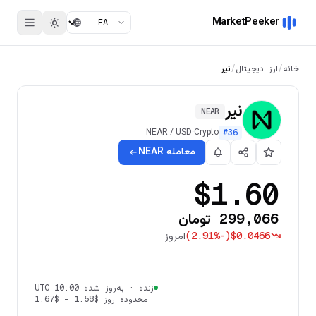
MarketPeeker
خانه
/
ارز دیجیتال
/
نیر
نیر
NEAR
NEAR
/
USD
·
Crypto
#
36
معامله NEAR
$1.60
299,066 تومان
$0.0466
(
-2.91%
)
امروز
زنده
·
به‌روز شده 10:00 UTC
محدوده روز
$1.58
–
$1.67