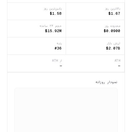
بالاترین روز
پایین‌ترین روز
$1.58
$1.67
محدوده روز
حجم ۲۴ ساعته
$15.92M
$0.0900
ارزش بازار
رتبه
#36
$2.07B
ATH
از ATH
—
—
نمودار روزانه