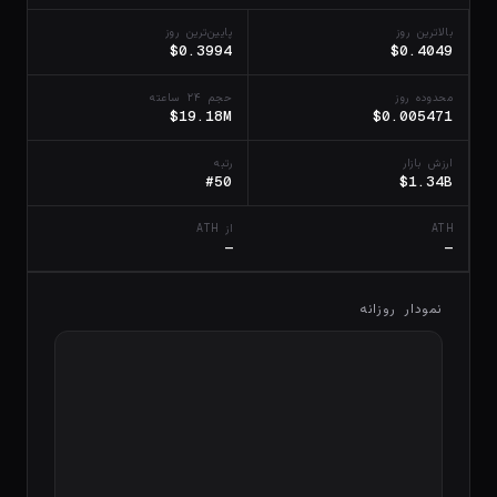
بالاترین روز
پایین‌ترین روز
$0.3994
$0.4049
محدوده روز
حجم ۲۴ ساعته
$19.18M
$0.005471
ارزش بازار
رتبه
#50
$1.34B
ATH
از ATH
—
—
نمودار روزانه