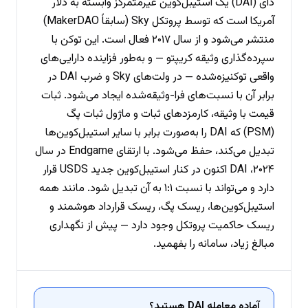
دای (DAI) یک استیبل‌کوین غیرمتمرکز وابسته به دلار
آمریکا است که توسط پروتکل Sky (سابقاً MakerDAO)
منتشر می‌شود و از سال ۲۰۱۷ فعال است. این توکن با
سپرده‌گذاری وثیقه کریپتو — و به‌طور فزاینده دارایی‌های
واقعی توکنیزه‌شده — در ولت‌های Sky و ضرب DAI در
برابر آن با نسبت‌های فرا-وثیقه‌شده ایجاد می‌شود. ثبات
قیمت با وثیقه، کارمزدهای ثبات و ماژول ثبات پگ
(PSM) که DAI را به‌صورت برابر با سایر استیبل‌کوین‌ها
تبدیل می‌کند، حفظ می‌شود. با ارتقای Endgame در سال
۲۰۲۴، DAI اکنون در کنار استیبل‌کوین جدید USDS قرار
دارد و می‌تواند با نسبت ۱:۱ به آن تبدیل شود. مانند همه
استیبل‌کوین‌ها، ریسک پگ، ریسک قرارداد هوشمند و
ریسک حاکمیت پروتکل وجود دارد — پیش از نگهداری
مبالغ زیاد، سامانه را بفهمید.
آماده معامله DAI هستید؟