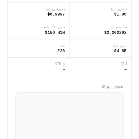
بالاترین روز
پایین‌ترین روز
$0.9997
$1.00
محدوده روز
حجم ۲۴ ساعته
$156.41M
$0.000292
ارزش بازار
رتبه
#20
$4.6B
ATH
از ATH
—
—
نمودار روزانه